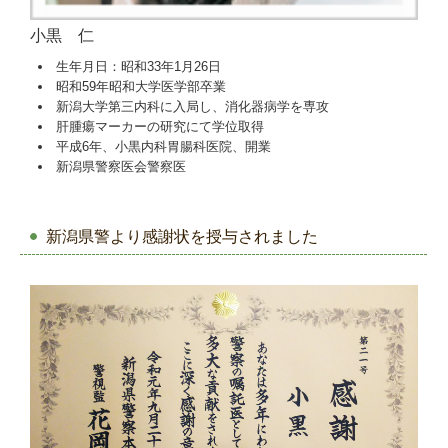
小黒 仁
生年月日：昭和33年1月26日
昭和59年昭和大学医学部卒業
新潟大学第三内科に入局し、消化器病学を専攻
肝腫瘍マーカーの研究にて学位取得
平成6年、小黒内科胃腸科医院、開業
新潟県警察医会警察医
新潟県警より感謝状を授与されました