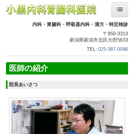
呼吸器内科
ホーム
内科・胃腸科・
・漢方・特定検診
〒950-3313
当院について
新潟県新潟市北区大田5633
医師の紹介
TEL:
025-387-0096
診療のご案内
医師の紹介
施設のご案内
交通案内
院長あいさつ
リンク